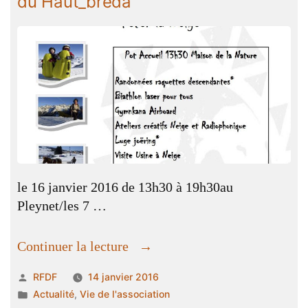
du Haut_bréda
le 16 janvier 2016 de 13h30 à 19h30au
Pleynet/les 7 …
« la
Continuer la lecture
world
Publié
RFDF
14 janvier 2016
snow
par
Publié
Actualité
,
Vie de l'association
day