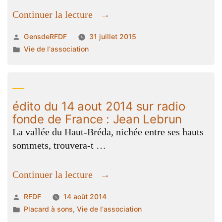
« 12
Continuer la lecture
futurs
Publié
GensdeRFDF
31 juillet 2015
journalistes
par
Publié
Vie de l'association
dans
dans
la
Vallée
du
édito du 14 aout 2014 sur radio
Haut
fonde de France : Jean Lebrun
Bréda »
La vallée du Haut-Bréda, nichée entre ses hauts
sommets, trouvera-t …
« édito
Continuer la lecture
du
Publié
RFDF
14 août 2014
14
par
Publié
Placard à sons
,
Vie de l'association
aout
dans