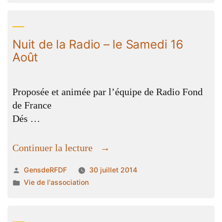
2014
sur
radio
Nuit de la Radio – le Samedi 16
fonde
Août
de
France
:
Proposée et animée par l’équipe de Radio Fond
Jean
de France
Lebrun »
Dés …
« Nuit
Continuer la lecture
de
Publié
GensdeRFDF
30 juillet 2014
la
par
Publié
Vie de l'association
Radio
dans
–
le