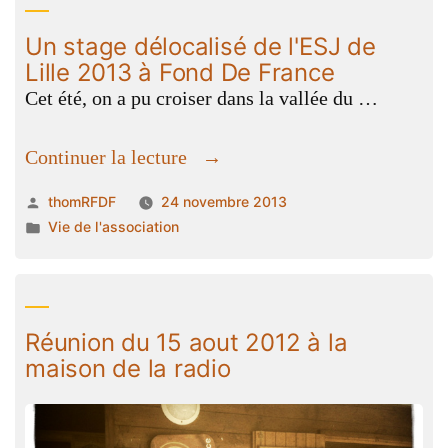
Lille
Un stage délocalisé de l'ESJ de
2013
Lille 2013 à Fond De France
à
Cet été, on a pu croiser dans la vallée du …
Fond
De
« Un
Continuer la lecture
France »
stage
Publié
thomRFDF
24 novembre 2013
délocalisé
par
Publié
Vie de l'association
de
dans
l'ESJ
de
Lille
Réunion du 15 aout 2012 à la
2013
maison de la radio
à
Fond
De