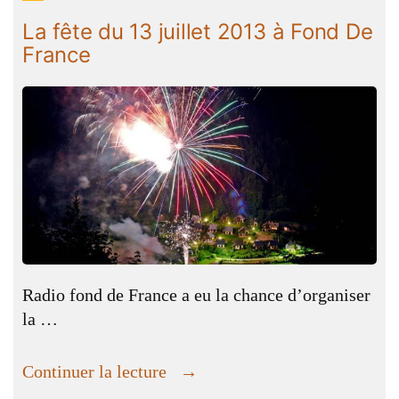
Samedi
La fête du 13 juillet 2013 à Fond De
16
France
Août »
Radio fond de France a eu la chance d’organiser
la …
« La
Continuer la lecture
fête