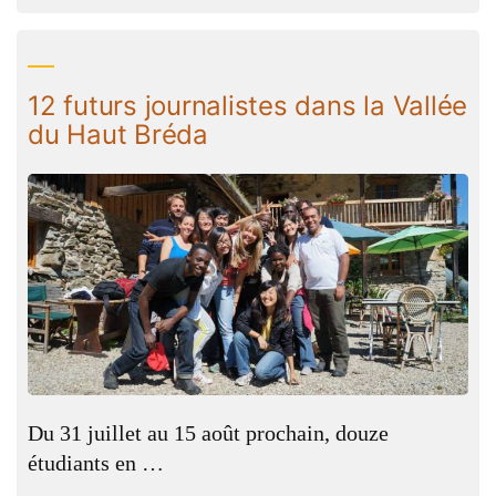
dans
dans
la
vallée
12 futurs journalistes dans la Vallée
du
du Haut Bréda
Haut_bréda »
Du 31 juillet au 15 août prochain, douze
étudiants en …