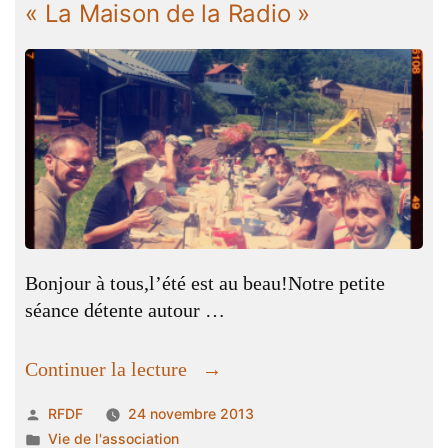
« La Maison de la Radio »
maison
de
la
radio »
Bonjour à tous,l’été est au beau!Notre petite
séance détente autour …
« « La
Continuer la lecture
Maison
Publié
RFDF
24 novembre 2013
de
par
Publié
Vie de l'association