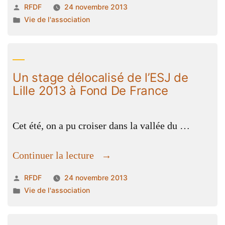
Publié
RFDF
24 novembre 2013
du
par
Publié
Vie de l'association
13
dans
juillet
2013
à
Un stage délocalisé de l’ESJ de
Fond
Lille 2013 à Fond De France
De
France »
Cet été, on a pu croiser dans la vallée du …
« Un
Continuer la lecture
stage
Publié
RFDF
24 novembre 2013
délocalisé
par
Publié
Vie de l'association
de
dans
l’ESJ
de