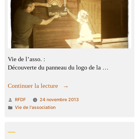
France »
Vie de l’asso. :
Découverte du panneau du logo de la …
« Réunion
Continuer la lecture
du
Publié
RFDF
24 novembre 2013
15
par
Publié
Vie de l'association
aout
dans
2012
à
la