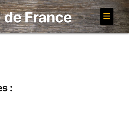
≡
 de France
s :