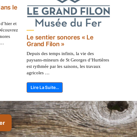
dans le
d’hier et
Découvrez
onores
Le sentier sonores « Le
é …
Grand Filon »
Depuis des temps infinis, la vie des
paysans-mineurs de St Georges d’Hurtières
est rythmée par les saisons, les travaux
agricoles …
Lire La Suite…