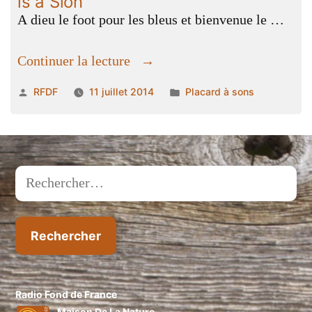
is à Sion
A dieu le foot pour les bleus et bienvenue le …
« édito
Continuer la lecture
du
Publié
Publié
RFDF
11 juillet 2014
Placard à sons
11
par
dans
juillet
2014
:
le
Rechercher :
mondial
is
à
Sion »
Radio Fond de France
Maison De La Nature