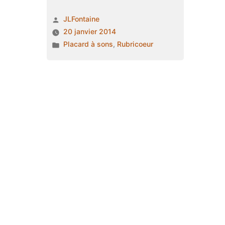
Renarde »
Publié
JLFontaine
par
20 janvier 2014
Publié
Placard à sons
,
Rubricoeur
dans