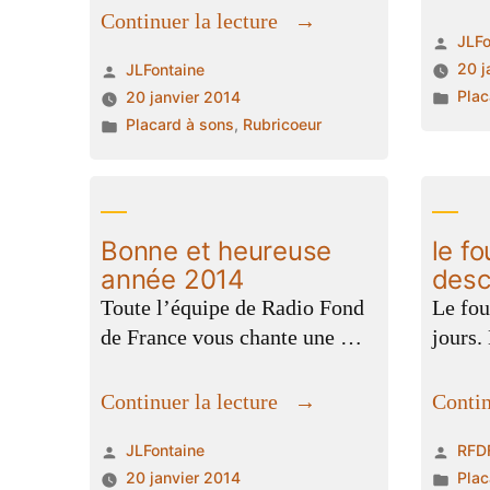
« La
Continuer la lecture
Publ
JLFo
Pluie
par
Publié
20 j
JLFontaine
à
Publ
par
Plac
20 janvier 2014
Fond
dan
Publié
Placard à sons
,
Rubricoeur
De
dans
France »
Bonne et heureuse
le f
année 2014
desc
Toute l’équipe de Radio Fond
Le fou
de France vous chante une …
jours.
« Bonne
Continuer la lecture
Contin
et
Publié
Publ
JLFontaine
RFD
heureuse
par
par
Publ
20 janvier 2014
Plac