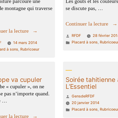
iture parcoure une
Les goûts et les couleur
de montagne qui traverse
se discute pas, …
…
« L
Continuer la lecture
« Le
goû
uer la lecture
Publié
RFDF
28 février 20
faon
et
par
Publié
Placard à sons
,
Rubricoeu
ié
F
14 mars 2014
sur
les
dans
ié
ard à sons
,
Rubricoeur
la
cou
s
route
de
Pinsot »
ippe va cupuler
Soirée tahitienne 
L’Essentiel
be « cupuler », on ne
ise pas n’importe quand.
Publié
GensdeRFDF
e …
par
20 janvier 2014
Publié
Placard à sons
,
Rubricoeu
« Philippe
uer la lecture
dans