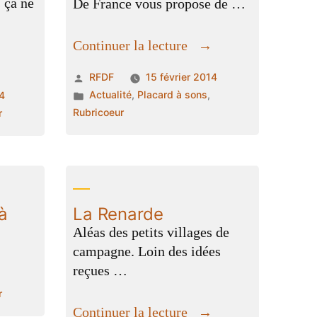
s ça ne
De France vous propose de …
« la
Continuer la lecture
es
technique
Publié
RFDF
15 février 2014
ts
du
par
Publié
Actualité
,
Placard à sons
,
14
web »
dans
Rubricoeur
r
leurs… »
à
La Renarde
Aléas des petits villages de
campagne. Loin des idées
reçues …
r
« La
Continuer la lecture