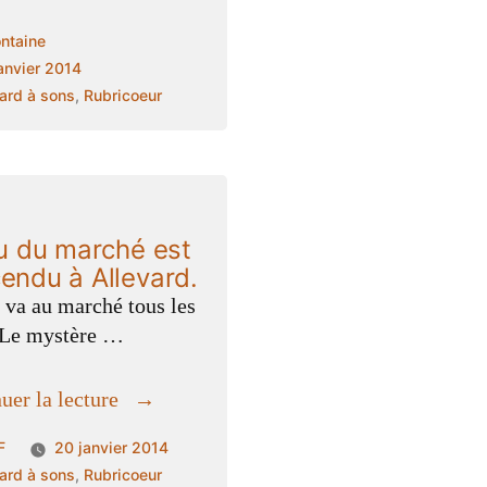
va
ié
ntaine
cupuler »
anvier 2014
ié
ard à sons
,
Rubricoeur
s
ou du marché est
endu à Allevard.
 va au marché tous les
 Le mystère …
« le
uer la lecture
fou
ié
F
20 janvier 2014
du
ié
ard à sons
,
Rubricoeur