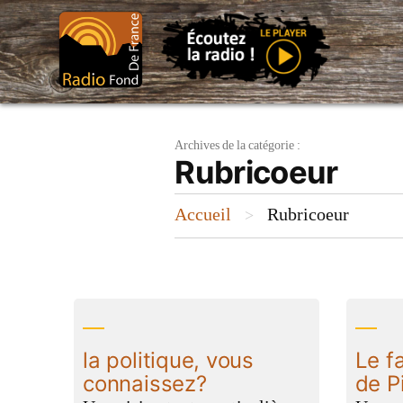
Aller
au
contenu
Archives de la catégorie :
Rubricoeur
Accueil
Rubricoeur
>
la politique, vous
Le f
connaissez?
de P