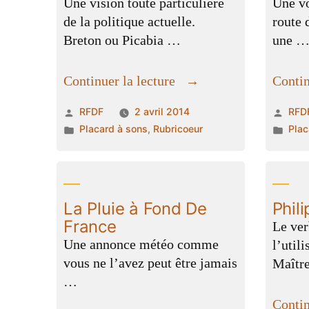
Une vision toute particulière
Une vo
de la politique actuelle.
route 
Breton ou Picabia …
une 
« la
Continuer la lecture
Contin
politique,
Publié
Publ
RFDF
2 avril 2014
RFD
vous
par
Publié
par
Publ
Placard à sons
,
Rubricoeur
Plac
connaissez? »
dans
dan
La Pluie à Fond De
Phil
France
Le ver
Une annonce météo comme
l’util
vous ne l’avez peut être jamais
Maîtr
…
Contin