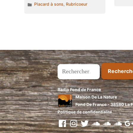
année
Publié
dan
Placard à sons
,
Rubricoeur
2014 »
dans
Pagination
des
publications
Rechercher :
Radio Fond de France
Maison De La Nature
Fond De France - 38580 La Fe
Politique de confidentialité
facebook
instragram
twitter
soundcloud
soundcloud
soundclo
Goo