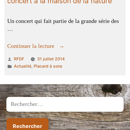
concert à la maison de la nature
Un concert qui fait partie de la grande série des
…
« La
Continuer la lecture
rue
Publié
RFDF
31 juillet 2014
des
par
Publié
Actualité
,
Placard à sons
bons
dans
enfants
en
concert
à
Rechercher :
la
maison
de