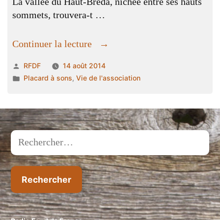
La vallée du Haut-Bréda, nichée entre ses hauts
sommets, trouvera-t …
« édito
Continuer la lecture
du
Publié
RFDF
14 août 2014
14
par
Publié
Placard à sons
,
Vie de l'association
aout
dans
2014
sur
radio
fonde
Rechercher :
de
France
:
Jean
Lebrun »