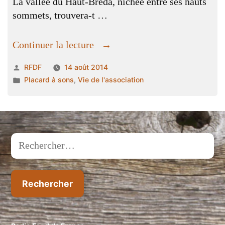
La vallée du Haut-Bréda, nichée entre ses hauts
sommets, trouvera-t …
« édito
Continuer la lecture
du
Publié
RFDF
14 août 2014
14
par
Publié
Placard à sons
,
Vie de l'association
aout
dans
2014
sur
radio
fonde
Rechercher :
de
France
:
Jean
Lebrun »