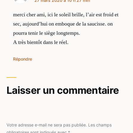
a
27 mars 2020 à 10 h 27 min
dit :
merci cher ami, ici le soleil brille, l’air est froid et
sec, aujourd’hui on emboque de la saucisse. on
pourra tenir le siège longtemps.
A très bientôt dans le réel.
Répondre
Laisser un commentaire
Votre adresse e-mail ne sera pas publiée.
Les champs
obligatoires sont indiqués avec
*