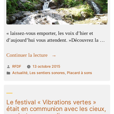
« laissez-vous emporter, les voix d’hier et
d’aujourd’hui vous attendent. »Découvrez la …
« invitation
Continuer la lecture
au
Publié
RFDF
13 octobre 2015
voyage
par
Publié
Actualité
,
Les sentiers sonores
,
Placard à sons
dans
dans
le
Haut-
Bréda. »
Le festival « Vibrations vertes »
était en communion avec les cieux,