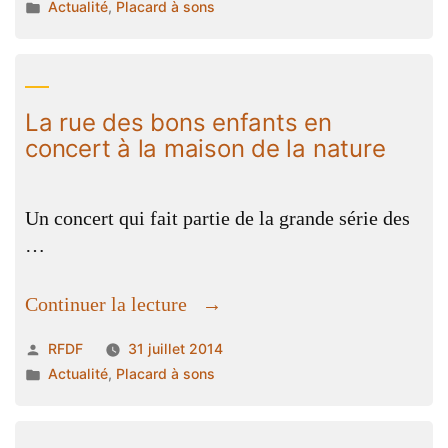
par
Publié
Actualité
,
Placard à sons
bar
dans
au
pleynet,
juste
La rue des bons enfants en
au
concert à la maison de la nature
dessus
de
Fond
Un concert qui fait partie de la grande série des
De
…
France »
« La
Continuer la lecture
rue
Publié
RFDF
31 juillet 2014
des
par
Publié
Actualité
,
Placard à sons
bons
dans
enfants
en