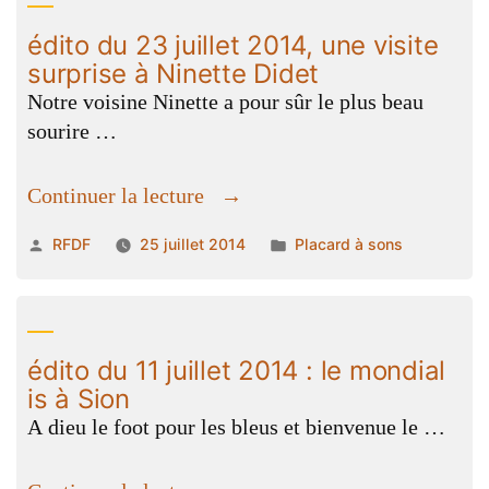
concert
édito du 23 juillet 2014, une visite
à
surprise à Ninette Didet
la
Notre voisine Ninette a pour sûr le plus beau
maison
sourire …
de
la
« édito
Continuer la lecture
nature »
du
Publié
Publié
RFDF
25 juillet 2014
Placard à sons
23
par
dans
juillet
2014,
une
édito du 11 juillet 2014 : le mondial
visite
is à Sion
surprise
A dieu le foot pour les bleus et bienvenue le …
à
Ninette