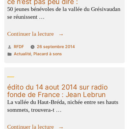
ce n’est pas peu dire :
50 jeunes bénévoles de la vallée du Grésivaudan
se réunissent …
« Le
Continuer la lecture
festival
Publié
RFDF
26 septembre 2014
« Vibrations
par
Publié
Actualité
,
Placard à sons
vertes »
dans
était
en
communion
édito du 14 aout 2014 sur radio
avec
fonde de France : Jean Lebrun
les
La vallée du Haut-Bréda, nichée entre ses hauts
cieux,
sommets, trouvera-t …
ce
n’est
« édito
Continuer la lecture
pas