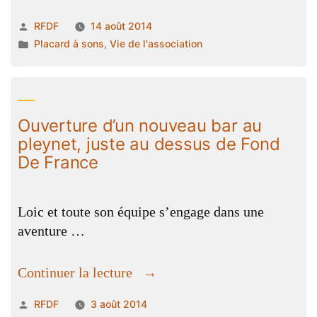
du
peu
Publié
RFDF
14 août 2014
14
dire
par
Publié
Placard à sons
,
Vie de l'association
aout
: »
dans
2014
sur
radio
Ouverture d’un nouveau bar au
fonde
pleynet, juste au dessus de Fond
de
De France
France
:
Jean
Loic et toute son équipe s’engage dans une
Lebrun »
aventure …
« Ouverture
Continuer la lecture
d’un
Publié
RFDF
3 août 2014
nouveau