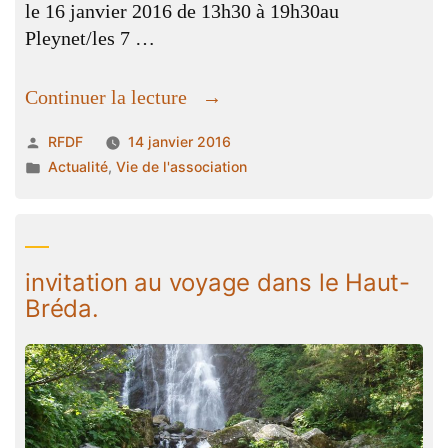
le 16 janvier 2016 de 13h30 à 19h30au
Pleynet/les 7 …
« la
Continuer la lecture
world
Publié
RFDF
14 janvier 2016
snow
par
Publié
Actualité
,
Vie de l'association
day
dans
dans
la
vallée
invitation au voyage dans le Haut-
du
Bréda.
Haut_bréda »