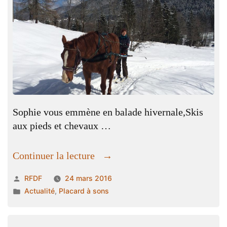
Sophie vous emmène en balade hivernale,Skis
aux pieds et chevaux …
« Le
Continuer la lecture
Ski
Publié
RFDF
24 mars 2016
Joering »
par
Publié
Actualité
,
Placard à sons
dans