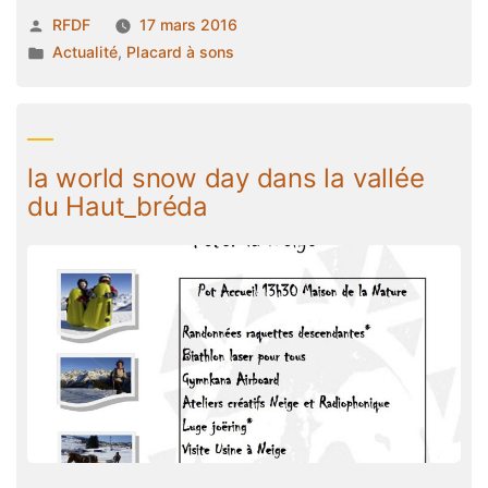
vous
Publié
RFDF
17 mars 2016
le
par
Publié
Actualité
,
Placard à sons
débardage
dans
à
cheval
? »
la world snow day dans la vallée
du Haut_bréda