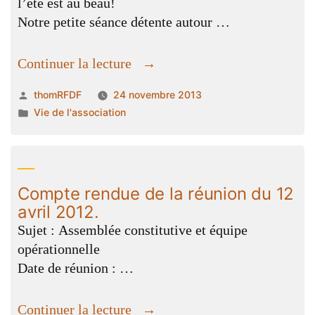
l’été est au beau!
Notre petite séance détente autour …
« "La
Continuer la lecture
Maison
Publié
thomRFDF
24 novembre 2013
de
par
Publié
Vie de l'association
la
dans
Radio" »
Compte rendue de la réunion du 12
avril 2012.
Sujet : Assemblée constitutive et équipe
opérationnelle
Date de réunion : …
« Compte
Continuer la lecture