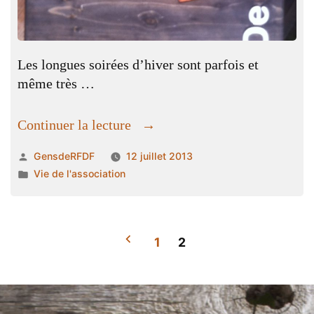
Les longues soirées d’hiver sont parfois et
même très …
« Un
Continuer la lecture
projet
Publié
GensdeRFDF
12 juillet 2013
de
par
Publié
Vie de l'association
radio »
dans
1
2
Pagination
des
publications