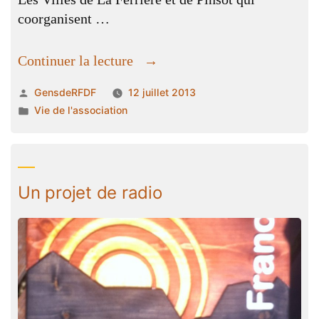
Les Villes de La Ferrière et de Pinsot qui
coorganisent …
« Organisation
Continuer la lecture
du
Publié
GensdeRFDF
12 juillet 2013
repas
par
Publié
Vie de l'association
du
dans
13
juillet »
Un projet de radio