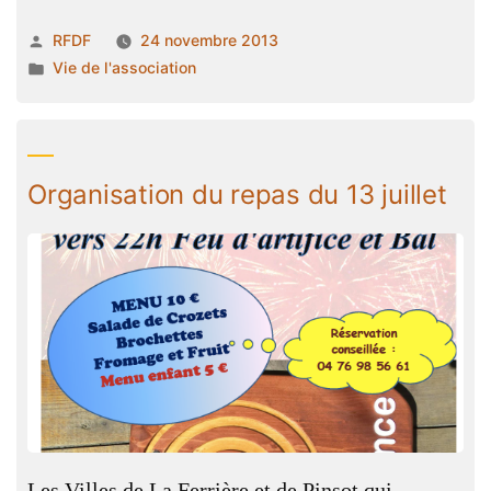
rendue
Publié
RFDF
24 novembre 2013
de
par
Publié
Vie de l'association
la
dans
réunion
du
12
Organisation du repas du 13 juillet
avril
2012. »