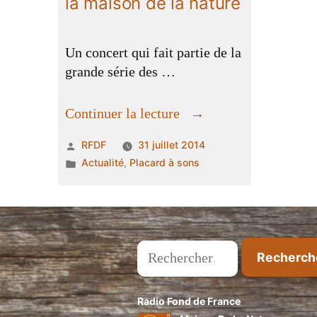
la maison de la nature
Un concert qui fait partie de la
grande série des …
« La
Continuer la lecture
rue
Publié
RFDF
31 juillet 2014
des
par
Publié
Actualité
,
Placard à sons
bons
dans
enfants
en
concert
Rechercher :
à
la
maison
Radio Fond de France
de