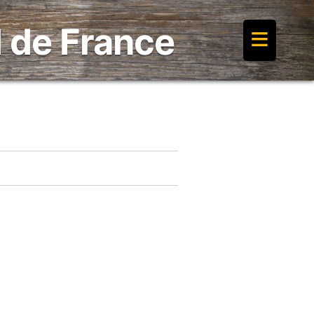
≡
 de France