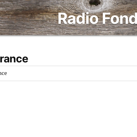
Radio Fond
France
nce