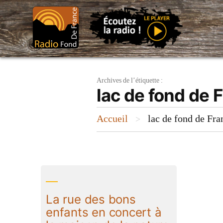
Aller
au
contenu
Archives de l’étiquette :
lac de fond de 
Accueil
lac de fond de Fra
>
La rue des bons
enfants en concert à