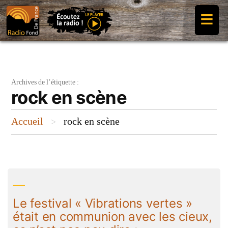
Aller
≡
au
contenu
Archives de l’étiquette :
rock en scène
Accueil
rock en scène
>
Le festival « Vibrations vertes »
était en communion avec les cieux,