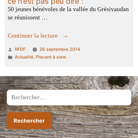
ce n’est pas peu dire :
50 jeunes bénévoles de la vallée du Grésivaudan
se réunissent …
« Le
Continuer la lecture
festival
Publié
RFDF
26 septembre 2014
« Vibrations
par
Publié
Actualité
,
Placard à sons
vertes »
dans
était
en
communion
avec
Rechercher :
les
cieux,
ce
n’est
pas