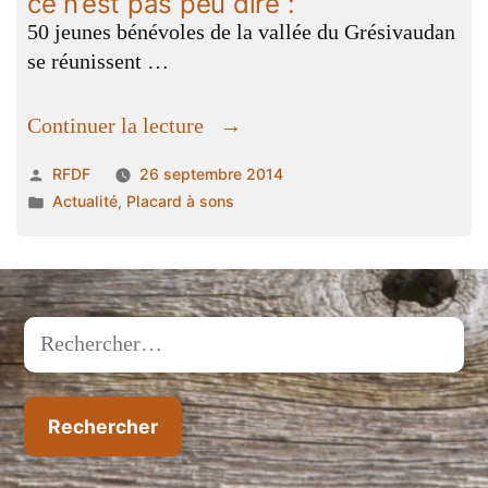
ce n’est pas peu dire :
50 jeunes bénévoles de la vallée du Grésivaudan
se réunissent …
« Le
Continuer la lecture
festival
Publié
RFDF
26 septembre 2014
« Vibrations
par
Publié
Actualité
,
Placard à sons
vertes »
dans
était
en
communion
avec
Rechercher :
les
cieux,
ce
n’est
pas