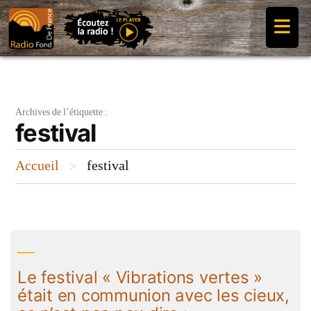
Aller
≡
au
contenu
Archives de l’étiquette :
festival
Accueil
festival
>
Le festival « Vibrations vertes »
était en communion avec les cieux,