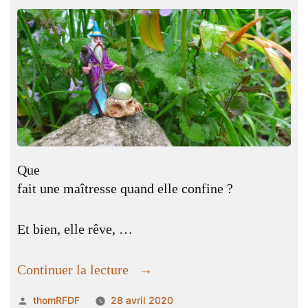
Que
fait une maîtresse quand elle confine ?
Et bien, elle rêve, …
« Complainte
Continuer la lecture
d’une
Publié
thomRFDF
28 avril 2020
maîtresse