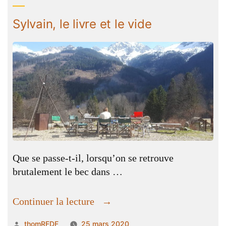
Sylvain, le livre et le vide
Que se passe-t-il, lorsqu’on se retrouve
brutalement le bec dans …
« Sylvain,
Continuer la lecture
le
Publié
thomRFDF
25 mars 2020