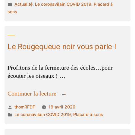
par
Publié
Actualité
,
Le coronavilain COVID 2019
,
Placard à
du
dans
sons
Haut-
Bréda »
Le Rougequeue noir vous parle !
Profitons de la fermeture des écoles…pour
écouter les oiseaux ! …
« Le
Continuer la lecture
Rougequeue
Publié
thomRFDF
19 avril 2020
noir
par
Publié
Le coronavilain COVID 2019
,
Placard à sons
vous
dans
parle
! »