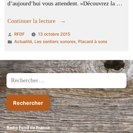
d’aujourd’hui vous attendent. »Découvrez la …
« invitation
Continuer la lecture
au
Publié
RFDF
13 octobre 2015
voyage
par
Publié
Actualité
,
Les sentiers sonores
,
Placard à sons
dans
dans
le
Haut-
Bréda. »
Rechercher :
Radio Fond de France