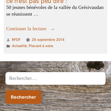
ce n’est pas peu dire :
50 jeunes bénévoles de la vallée du Grésivaudan
se réunissent …
« Le
Continuer la lecture
festival
Publié
RFDF
26 septembre 2014
« Vibrations
par
Publié
Actualité
,
Placard à sons
vertes »
dans
était
en
communion
avec
Rechercher :
les
cieux,
ce
n’est
pas