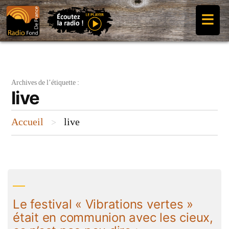
Aller
≡
au
contenu
Archives de l’étiquette :
live
Accueil
live
>
Le festival « Vibrations vertes »
était en communion avec les cieux,