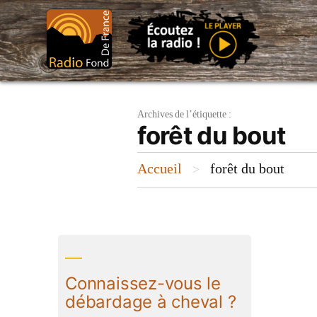
Aller
au
contenu
Archives de l’étiquette :
forêt du bout
Accueil
forêt du bout
>
Connaissez-vous le
débardage à cheval ?