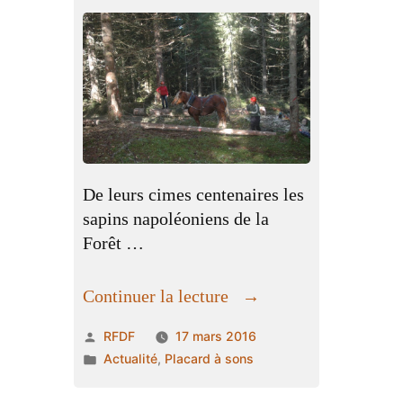
De leurs cimes centenaires les
sapins napoléoniens de la
Forêt …
« Connaissez-
Continuer la lecture
vous
Publié
RFDF
17 mars 2016
le
par
Publié
Actualité
,
Placard à sons
débardage
dans
à