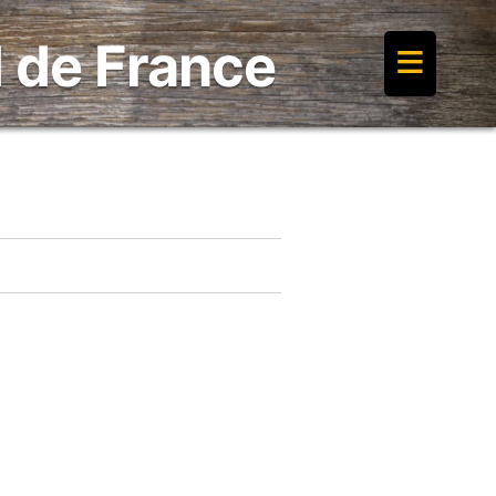
≡
 de France