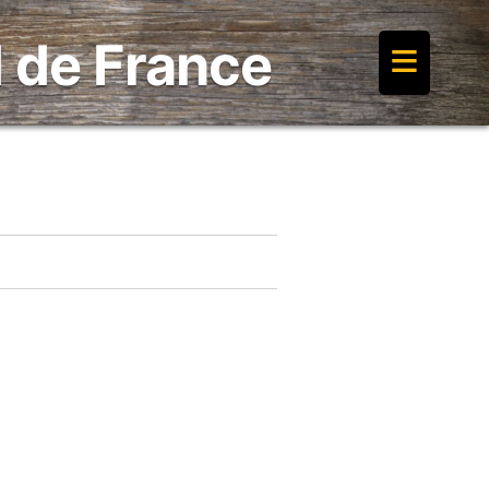
≡
 de France