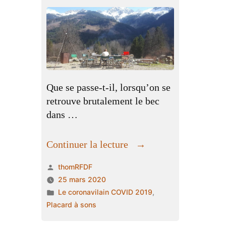
Que se passe-t-il, lorsqu’on se
retrouve brutalement le bec
dans …
« Sylvain,
Continuer la lecture
le
Publié
thomRFDF
livre
par
25 mars 2020
et
Publié
Le coronavilain COVID 2019
,
le
dans
Placard à sons
vide »