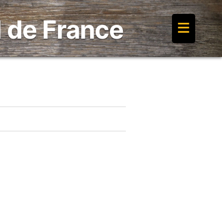
≡
 de France