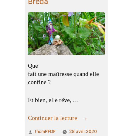
Bréda
Que
fait une maîtresse quand elle
confine ?
Et bien, elle rêve, …
« Complainte
Continuer la lecture
d’une
Publié
thomRFDF
28 avril 2020
maîtresse