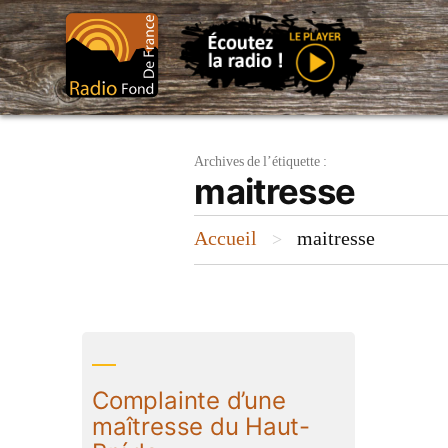
Aller
au
contenu
Archives de l’étiquette :
maitresse
Accueil
maitresse
>
Complainte d’une
maîtresse du Haut-