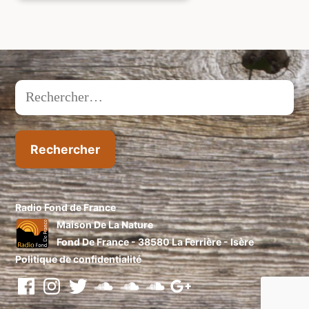
Rechercher :
Radio Fond de France
Maison De La Nature
Fond De France - 38580 La Ferrière - Isère
Politique de confidentialité
facebook
instragram
twitter
soundcloud
soundcloud
soundcloud
Google+