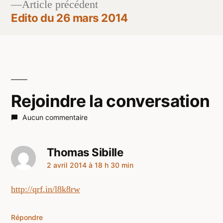
Article
Article précédent
de
précédent :
Edito du 26 mars 2014
l’article
Rejoindre la conversation
Aucun commentaire
Thomas Sibille
a
2 avril 2014 à 18 h 30 min
dit :
http://qrf.in/l8k8rw
Répondre