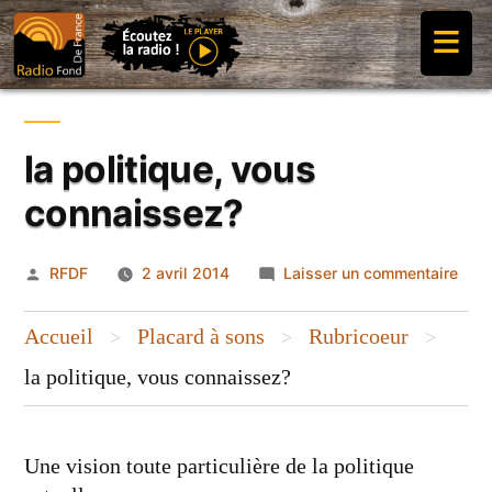
Aller
≡
au
contenu
la politique, vous
connaissez?
Publié
sur
RFDF
2 avril 2014
Laisser un commentaire
par
la
polit
Accueil
Placard à sons
Rubricoeur
>
>
>
vou
la politique, vous connaissez?
conn
Une vision toute particulière de la politique