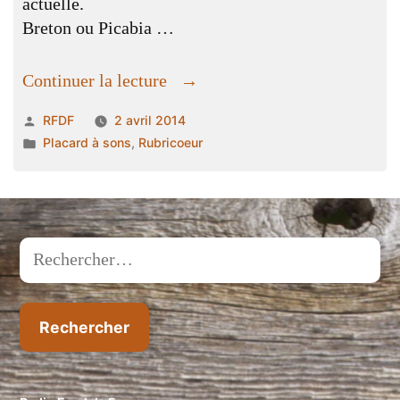
actuelle.
Breton ou Picabia …
« la
Continuer la lecture
politique,
Publié
RFDF
2 avril 2014
vous
par
Publié
Placard à sons
,
Rubricoeur
connaissez? »
dans
Rechercher :