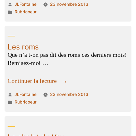
Publié
JLFontaine
23 novembre 2013
par
Publié
Rubricoeur
dans
Les roms
Que n’a t-on pas dit des roms ces derniers mois!
Remisez-moi …
« Les
Continuer la lecture
roms »
Publié
JLFontaine
23 novembre 2013
par
Publié
Rubricoeur
dans