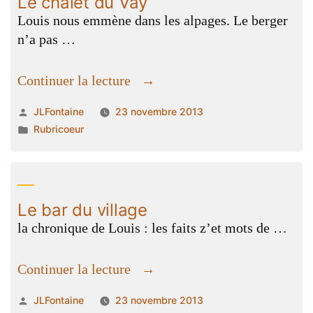
Le chalet du Vay
Louis nous emmène dans les alpages. Le berger
n’a pas …
« Le
Continuer la lecture
chalet
Publié
JLFontaine
23 novembre 2013
du
par
Publié
Rubricoeur
Vay »
dans
Le bar du village
la chronique de Louis : les faits z’et mots de …
« Le
Continuer la lecture
bar
Publié
JLFontaine
23 novembre 2013
du