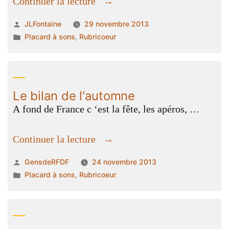
« Les
Continuer la lecture
premiers
Publié
JLFontaine
29 novembre 2013
flocons
par
Publié
Placard à sons
,
Rubricoeur
sur
dans
la
route
de
Le bilan de l'automne
Pinsot »
A fond de France c ‘est la fête, les apéros, …
« Le
Continuer la lecture
bilan
Publié
GensdeRFDF
24 novembre 2013
de
par
Publié
Placard à sons
,
Rubricoeur
l'automne »
dans