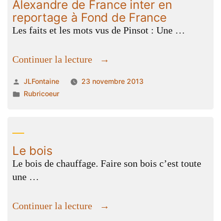
Alexandre de France inter en
reportage à Fond de France
Les faits et les mots vus de Pinsot : Une …
« Alexandre
Continuer la lecture
de
Publié
JLFontaine
23 novembre 2013
France
par
Publié
Rubricoeur
inter
dans
en
reportage
à
Le bois
Fond
Le bois de chauffage. Faire son bois c’est toute
de
une …
France »
« Le
Continuer la lecture
bois »