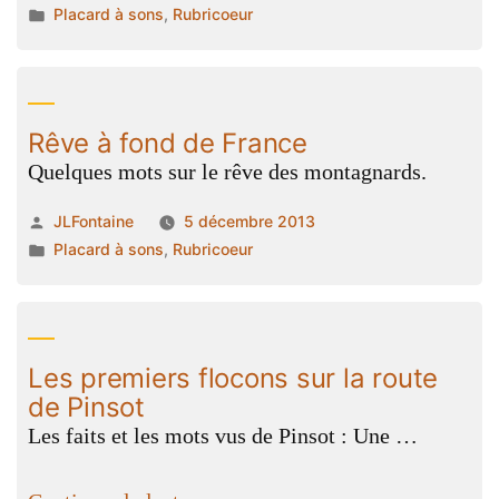
par
Publié
Placard à sons
,
Rubricoeur
dans
Rêve à fond de France
Quelques mots sur le rêve des montagnards.
Publié
JLFontaine
5 décembre 2013
par
Publié
Placard à sons
,
Rubricoeur
dans
Les premiers flocons sur la route
de Pinsot
Les faits et les mots vus de Pinsot : Une …