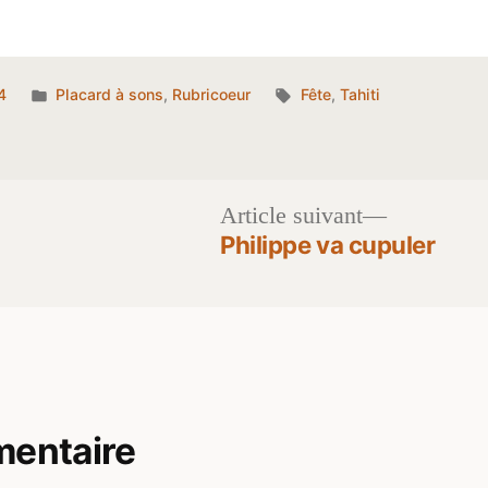
Publié
Étiquettes :
4
Placard à sons
,
Rubricoeur
Fête
,
Tahiti
dans
Article
Article suivant
t :
suivant :
Philippe va cupuler
mentaire