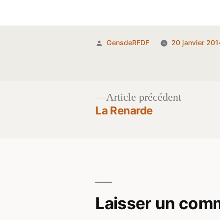
Publié
GensdeRFDF
20 janvier 201
par
Article
Article précédent
précéden
La Renarde
Navigation
de
l’article
Laisser un com