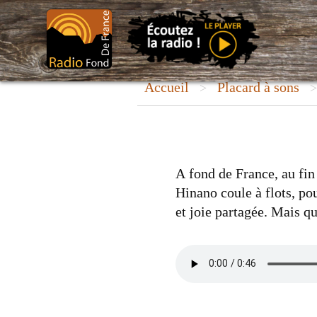
Aller
au
contenu
Accueil
Placard à sons
>
A fond de France, au fin 
Hinano coule à flots, po
et joie partagée. Mais qu