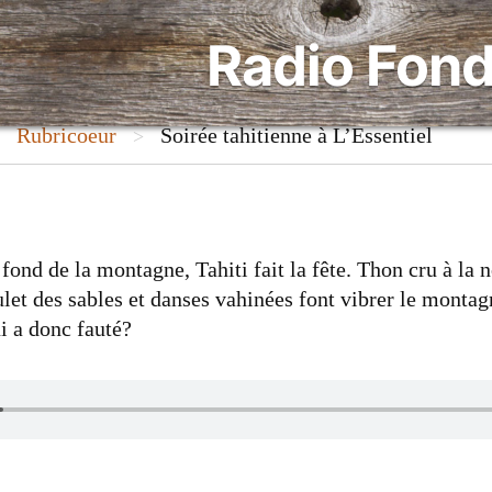
Radio Fond
Rubricoeur
Soirée tahitienne à L’Essentiel
>
>
fond de la montagne, Tahiti fait la fête. Thon cru à la n
ulet des sables et danses vahinées font vibrer le monta
i a donc fauté?