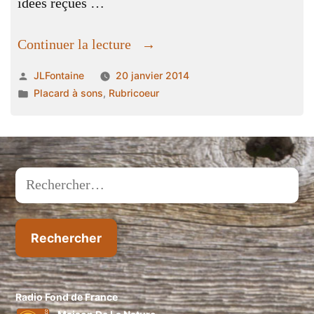
idées reçues …
« La
Continuer la lecture
Renarde »
Publié
JLFontaine
20 janvier 2014
par
Publié
Placard à sons
,
Rubricoeur
dans
Rechercher :
Radio Fond de France