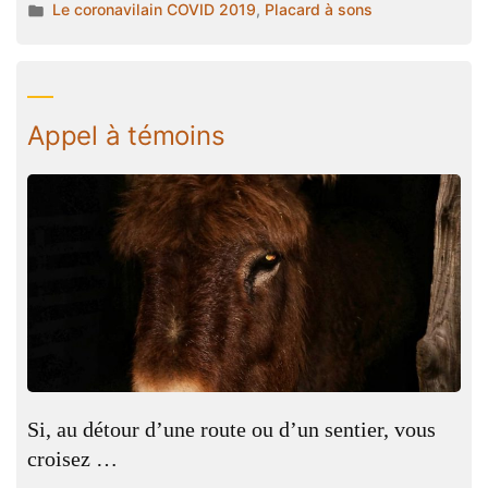
par
Publié
Le coronavilain COVID 2019
,
Placard à sons
abandonné,
dans
des
voyages
interdits
Appel à témoins
et
un
rebetiko ! »
Si, au détour d’une route ou d’un sentier, vous
croisez …