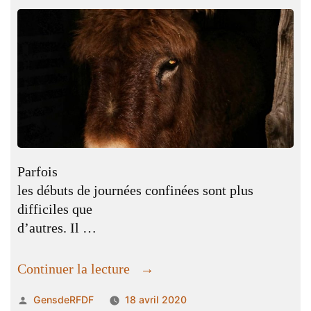
Parfois
les débuts de journées confinées sont plus
difficiles que
d’autres. Il …
« Un
Continuer la lecture
pain
Publié
GensdeRFDF
18 avril 2020
d’argile