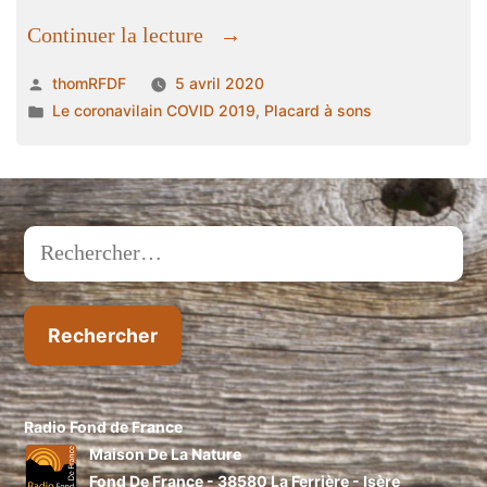
« Appel
Continuer la lecture
à
Publié
thomRFDF
5 avril 2020
témoins »
par
Publié
Le coronavilain COVID 2019
,
Placard à sons
dans
Rechercher :
Radio Fond de France
Maison De La Nature
Fond De France - 38580 La Ferrière - Isère