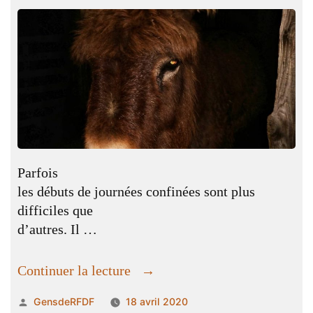
Parfois
les débuts de journées confinées sont plus
difficiles que
d’autres. Il …
« Un
Continuer la lecture
pain
Publié
GensdeRFDF
18 avril 2020
d’argile