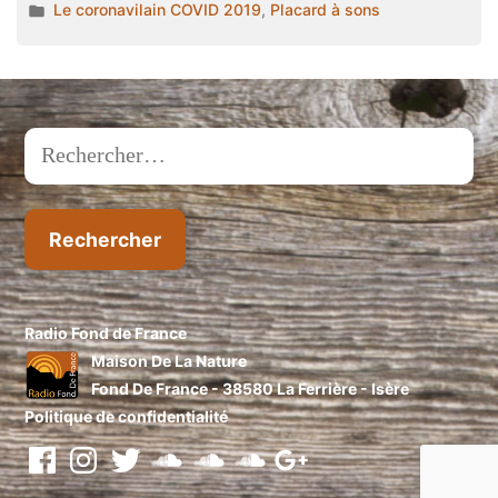
par
Publié
Le coronavilain COVID 2019
,
Placard à sons
abandonné,
dans
des
voyages
interdits
et
Rechercher :
un
rebetiko ! »
Radio Fond de France
Maison De La Nature
Fond De France - 38580 La Ferrière - Isère
Politique de confidentialité
facebook
instragram
twitter
soundcloud
soundcloud
soundcloud
Google+