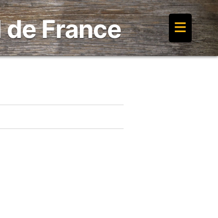
≡
 de France