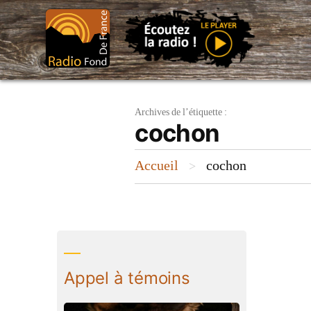
Aller
au
contenu
Archives de l’étiquette :
cochon
Accueil
cochon
>
Appel à témoins