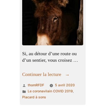
Si, au détour d’une route ou
d’un sentier, vous croisez …
« Appel
Continuer la lecture
à
Publié
thomRFDF
5 avril 2020
témoins »
par
Publié
Le coronavilain COVID 2019
,
dans
Placard à sons