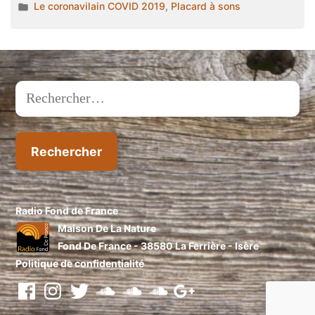
par
Publié
Le coronavilain COVID 2019
,
Placard à sons
abandonné,
dans
des
voyages
interdits
et
Rechercher :
un
rebetiko ! »
Radio Fond de France
Maison De La Nature
Fond De France - 38580 La Ferrière - Isère
Politique de confidentialité
facebook
instragram
twitter
soundcloud
soundcloud
soundcloud
Google+