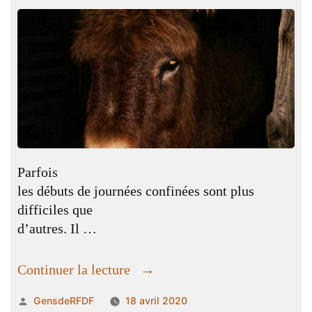
Parfois
les débuts de journées confinées sont plus
difficiles que
d’autres. Il …
« Un
Continuer la lecture
pain
Publié
GensdeRFDF
18 avril 2020
d’argile