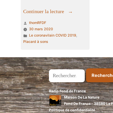
« Ritournelle
Continuer la lecture
populaire »
Publié
thomRFDF
par
30 mars 2020
Publié
Le coronavilain COVID 2019
,
dans
Placard à sons
Rechercher :
Radio Fond de France
Maison De La Nature
Fond De France - 38580 La Fe
Politique de confidentialité