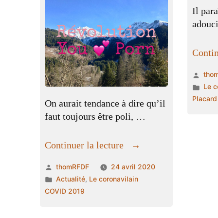
Il par
adouci
Contin
Publ
tho
par
Publ
Le c
dan
Placard
On aurait tendance à dire qu’il
faut toujours être poli, …
« « Les
Continuer la lecture
doigts
Publié
thomRFDF
24 avril 2020
du
par
Publié
Actualité
,
Le coronavilain
cul » »
dans
COVID 2019