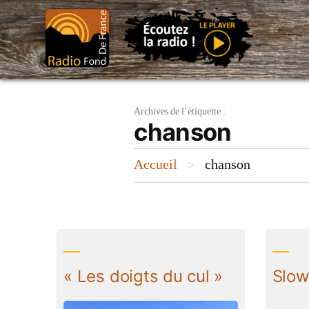
Aller
au
contenu
Archives de l’étiquette :
chanson
Accueil
chanson
>
« Les doigts du cul »
Slo