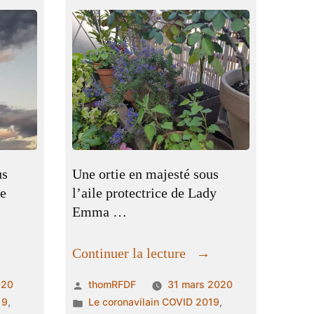
us
Une ortie en majesté sous
se
l’aile protectrice de Lady
Emma …
e
« Le
Continuer la lecture
ux
vieux
Publié
020
thomRFDF
31 mars 2020
nhomme
bonhomme
par
Publié
19
,
Le coronavilain COVID 2019
,
et