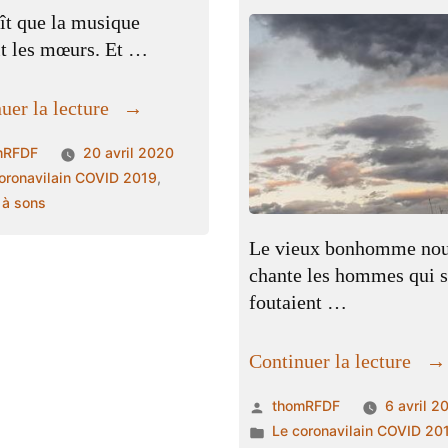
aît que la musique
t les mœurs. Et …
« Slow
uer la lecture
down »
ié
mRFDF
20 avril 2020
ié
oronavilain COVID 2019
,
s
 à sons
Le vieux bonhomme no
chante les hommes qui 
foutaient …
« L
Continuer la lecture
vie
Publié
thomRFDF
6 avril 2
bo
par
Publié
Le coronavilain COVID 20
et