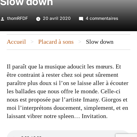
Slow down
Publié
sur
thomRFDF
20 avril 2020
4 commentaires
par
Slow
down
Accueil
Placard à sons
Slow down
>
>
Il paraît que la musique adoucit les mœurs. Et
être contraint à rester chez soi peut sûrement
paraître plus doux si l’on se laisse aller à écouter
les ballades que nous offre le monde. Celle-ci
nous est proposée par l’artiste Imany. Giorgos et
moi l’interprétons doucement, simplement, et en
laissant vibrer notre spleen… Invitation.