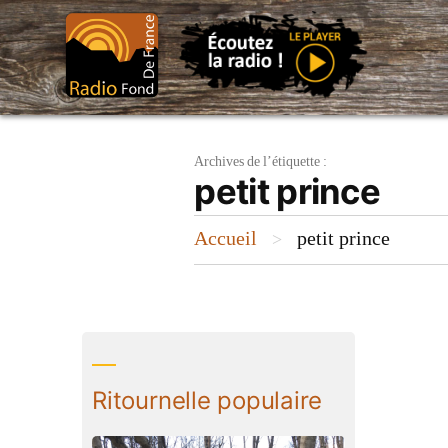
Aller
au
contenu
Archives de l’étiquette :
petit prince
Accueil
petit prince
>
Ritournelle populaire