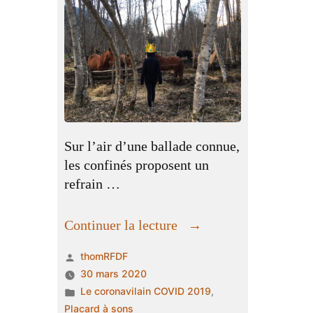
Sur l’air d’une ballade connue,
les confinés proposent un
refrain …
« Ritournelle
Continuer la lecture
populaire »
Publié
thomRFDF
par
30 mars 2020
Publié
Le coronavilain COVID 2019
,
dans
Placard à sons