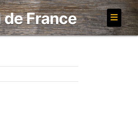
≡
 de France