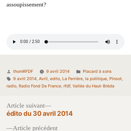
assoupissement?
Publié
Publié
thomRFDF
9 avril 2014
Placard à sons
par
Étiquettes :
dans
9 avril 2014
,
Avril
,
edito
,
La Ferrière
,
la politique
,
Pinsot
,
radio
,
Radio Fond De France
,
rfdf
,
Vallée du Haut-Bréda
Article
Article suivant
suivant :
édito du 30 avril 2014
Navigation
Article
Article précédent