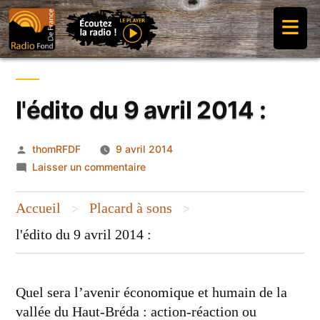
Aller
≡
au
contenu
l'édito du 9 avril 2014 :
Publié
thomRFDF
9 avril 2014
par
sur
Laisser un commentaire
l'édito
du
Accueil
Placard à sons
>
>
9
l'édito du 9 avril 2014 :
avril
2014
:
Quel sera l’avenir économique et humain de la
vallée du Haut-Bréda : action-réaction ou