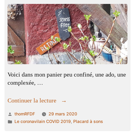
Voici dans mon panier peu confiné, une ado, une
complexée, …
« C’est
Continuer la lecture
tellement
Publié
thomRFDF
29 mars 2020
beau,
par
Publié
Le coronavilain COVID 2019
,
Placard à sons
c’est
dans
tellement