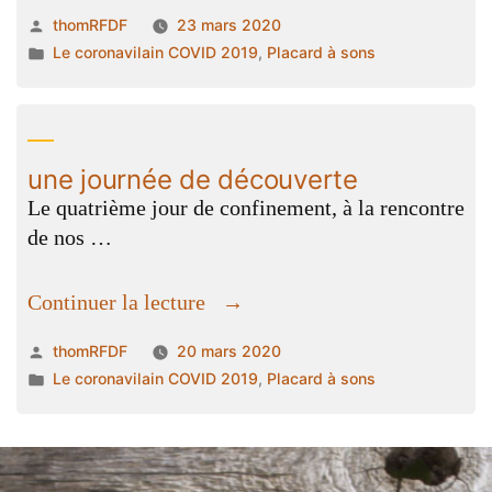
et
Publié
thomRFDF
23 mars 2020
le
par
Publié
Le coronavilain COVID 2019
,
Placard à sons
loup »
dans
une journée de découverte
Le quatrième jour de confinement, à la rencontre
de nos …
« une
Continuer la lecture
journée
Publié
thomRFDF
20 mars 2020
de
par
Publié
Le coronavilain COVID 2019
,
Placard à sons
découverte »
dans