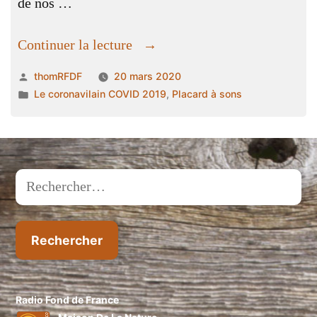
de nos …
« une
Continuer la lecture
journée
Publié
thomRFDF
20 mars 2020
de
par
Publié
Le coronavilain COVID 2019
,
Placard à sons
découverte »
dans
Rechercher :
Radio Fond de France