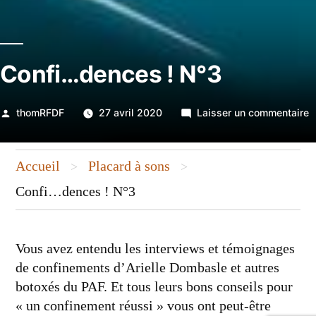
Confi…dences ! N°3
Publié
s
thomRFDF
27 avril 2020
Laisser un commentaire
par
C
d
Accueil
Placard à sons
>
>
!
N
Confi…dences ! N°3
Vous avez entendu les interviews et témoignages
de confinements d’Arielle Dombasle et autres
botoxés du PAF. Et tous leurs bons conseils pour
« un confinement réussi » vous ont peut-être