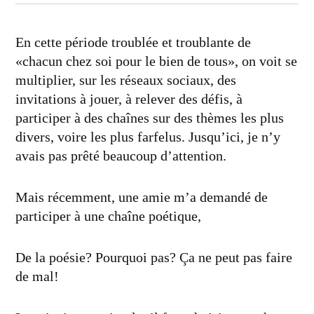
En cette période troublée et troublante de
«chacun chez soi pour le bien de tous», on voit se
multiplier, sur les réseaux sociaux, des
invitations à jouer, à relever des défis, à
participer à des chaînes sur des thèmes les plus
divers, voire les plus farfelus. Jusqu’ici, je n’y
avais pas prêté beaucoup d’attention.
Mais récemment, une amie m’a demandé de
participer à une chaîne poétique,
De la poésie? Pourquoi pas? Ça ne peut pas faire
de mal!