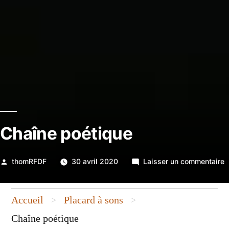
Chaîne poétique
Publié
s
thomRFDF
30 avril 2020
Laisser un commentaire
par
C
p
Accueil
Placard à sons
>
>
Chaîne poétique