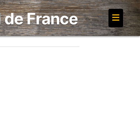
≡
 de France