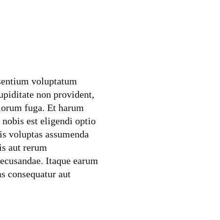
esentium voluptatum
upiditate non provident,
dolorum fuga. Et harum
 nobis est eligendi optio
is voluptas assumenda
is aut rerum
 recusandae. Itaque earum
as consequatur aut