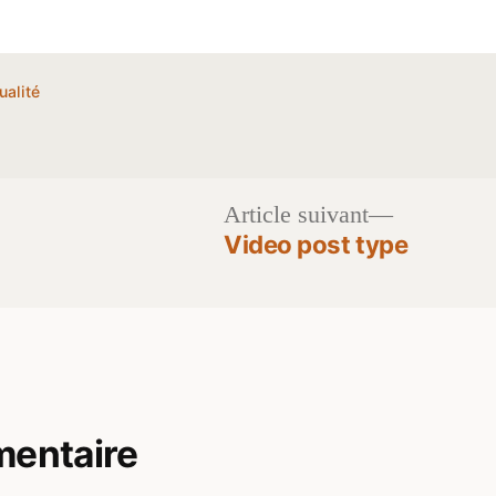
lié
ualité
ns
Article
Article suivant
t :
suivant :
Video post type
mentaire