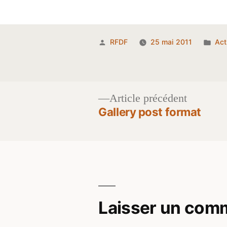
Publié
Pub
RFDF
25 mai 2011
Act
par
da
Article
Article précédent
précéden
Gallery post format
Navigation
de
l’article
Laisser un com