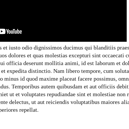
s et iusto odio dignissimos ducimus qui blanditiis pra
uos dolores et quas molestias excepturi sint occaecati c
qui officia deserunt mollitia animi, id est laborum et 
 et expedita distinctio. Nam libero tempore, cum soluta
uo minus id quod maxime placeat facere possimus, omn
ndus. Temporibus autem quibusdam et aut officiis debit
niet ut et voluptates repudiandae sint et molestiae non
nte delectus, ut aut reiciendis voluptatibus maiores ali
eriores repellat.