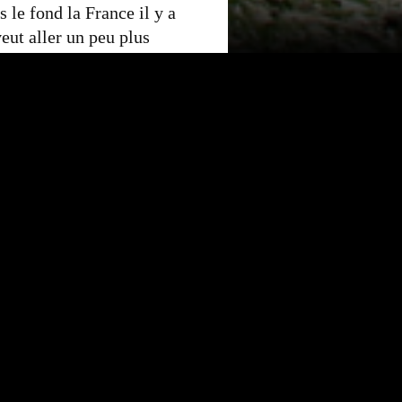
 le fond la France il y a
veut aller un peu plus
s de la LPO, Thomas,
n ils vont vous faire
s
ter
r
Article