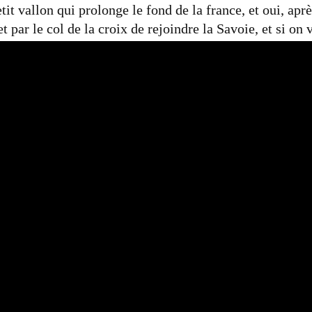
 vallon qui prolonge le fond de la france, et oui, après
De
t par le col de la croix de rejoindre la Savoie, et si on 
France
ocher Blanc point culminant de la vallée. Avec les gen
:
la
aconter leur « Combe madame » à travers une discussio
Combe
e et encore un peu préservé.
Madame
Utilisez
00:00
:
les
flèches
haut/ba
pour
augmen
ou
Publié
Actualité
,
Placard à sons
diminue
dans
le
volume.
Article suivant