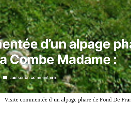
entée d’un alpage ph
 la Combe Madame :
sur
Laisser un commentaire
Visite
commentée
Visite commentée d’un alpage phare de Fond De Fr
>
d’un
alpage
phare
de
Fond