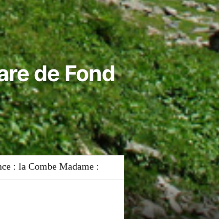
are de Fond
ance : la Combe Madame :