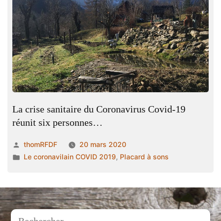
La crise sanitaire du Coronavirus Covid-19
réunit six personnes…
Publié
thomRFDF
20 mars 2020
par
Publié
Le coronavilain COVID 2019
,
Placard à sons
dans
Rechercher :