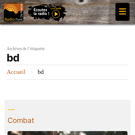
Aller
≡
au
contenu
Archives de l’étiquette :
bd
Accueil
bd
>
Combat