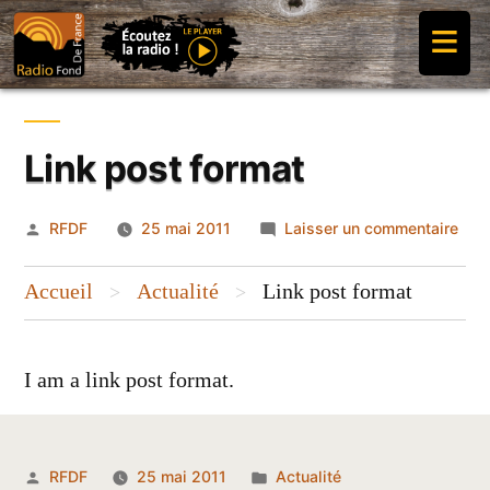
Aller
≡
au
contenu
Link post format
Publié
sur
RFDF
25 mai 2011
Laisser un commentaire
par
Link
pos
Accueil
Actualité
Link post format
>
>
form
I am a link post format.
Publié
Publié
RFDF
25 mai 2011
Actualité