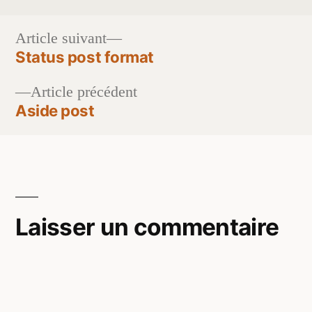
par
dans
Article
Article suivant
suivant :
Status post format
Navigation
Article
Article précédent
de
précédent :
Aside post
l’article
Laisser un commentaire