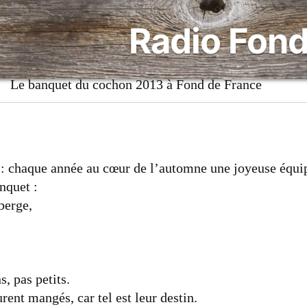
à
Radio Fond
Fond
de
France
Le banquet du cochon 2013 à Fond de France
>
 : chaque année au cœur de l’automne une joyeuse équ
nquet :
uberge,
s, pas petits.
rent mangés, car tel est leur destin.