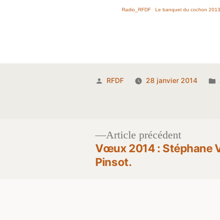
Radio_RFDF
·
Le banquet du cochon 2013
Publié
RFDF
28 janvier 2014
par
Article
Article précédent
précéden
Vœux 2014 : Stéphane V
Navigation
Pinsot.
de
l’article