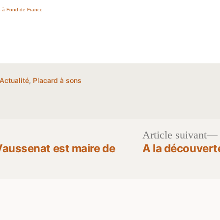
 à Fond de France
Publié
Actualité
,
Placard à sons
dans
Article suivant
t :
aussenat est maire de
A la découverte