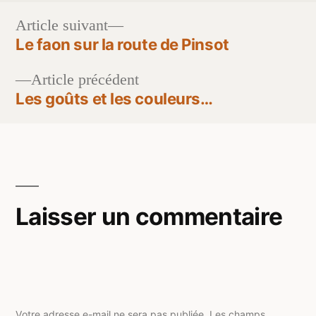
Article
Article suivant
suivant :
Le faon sur la route de Pinsot
Navigation
Article
Article précédent
de
précédent :
Les goûts et les couleurs…
l’article
Laisser un commentaire
Votre adresse e-mail ne sera pas publiée.
Les champs