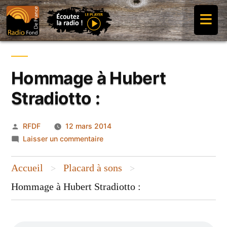
Aller
≡
au
contenu
Hommage à Hubert
Stradiotto :
Publié
RFDF
12 mars 2014
par
sur
Laisser un commentaire
Hommage
à
Accueil
Placard à sons
>
>
Hubert
Hommage à Hubert Stradiotto :
Stradiotto
: