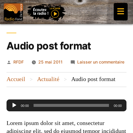
Aller
≡
au
contenu
Audio post format
Publié
sur
RFDF
25 mai 2011
Laisser un commentaire
par
Aud
pos
Accueil
Actualité
Audio post format
>
>
form
Lecteur
00:00
00:00
audio
Lorem ipsum dolor sit amet, consectetur
adipiscing elit, sed do eiusmod tempor incididunt