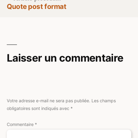
de
précédent :
Quote post format
l’article
Laisser un commentaire
Votre adresse e-mail ne sera pas publiée.
Les champs
obligatoires sont indiqués avec
*
Commentaire
*