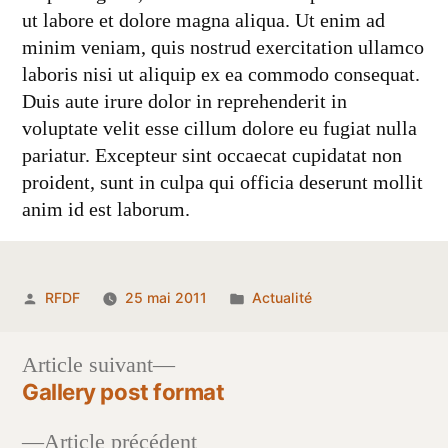
ut labore et dolore magna aliqua. Ut enim ad
minim veniam, quis nostrud exercitation ullamco
laboris nisi ut aliquip ex ea commodo consequat.
Duis aute irure dolor in reprehenderit in
voluptate velit esse cillum dolore eu fugiat nulla
pariatur. Excepteur sint occaecat cupidatat non
proident, sunt in culpa qui officia deserunt mollit
anim id est laborum.
Publié
Publié
RFDF
25 mai 2011
Actualité
par
dans
Article
Article suivant
suivant :
Gallery post format
Navigation
Article
Article précédent