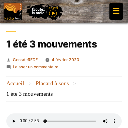
Aller
≡
au
contenu
1 été 3 mouvements
Publié
GensdeRFDF
4 février 2020
par
sur
Laisser un commentaire
1
été
Accueil
Placard à sons
>
>
3
1 été 3 mouvements
mouvements