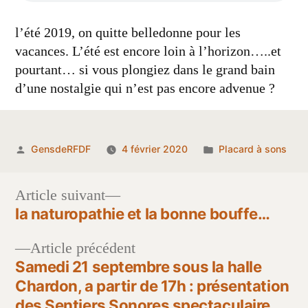
l’été 2019, on quitte belledonne pour les
vacances. L’été est encore loin à l’horizon…..et
pourtant… si vous plongiez dans le grand bain
d’une nostalgie qui n’est pas encore advenue ?
Publié
Publié
GensdeRFDF
4 février 2020
Placard à sons
par
dans
Article
Article suivant
suivant :
la naturopathie et la bonne bouffe…
Navigation
Article
Article précédent
de
précédent :
Samedi 21 septembre sous la halle
l’article
Chardon, a partir de 17h : présentation
des Sentiers Sonores spectaculaire,