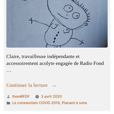
Claire, travailleuse indépendante et
accessoirement acolyte engagée de Radio Fond
…
« Covida
Continuer la lecture
la
Publié
thomRFDF
3 avril 2020
vida
par
Publié
Le coronavilain COVID 2019
,
Placard à sons
by
dans
Tati-