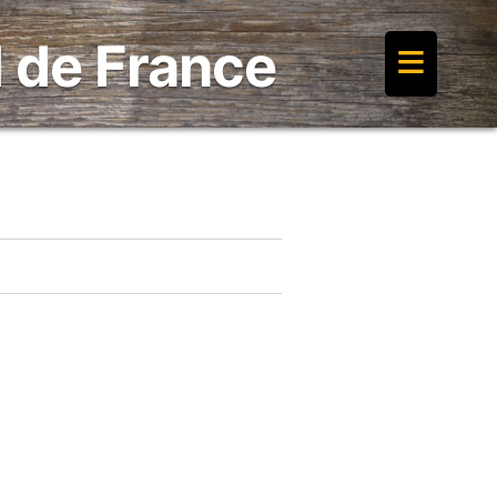
≡
 de France