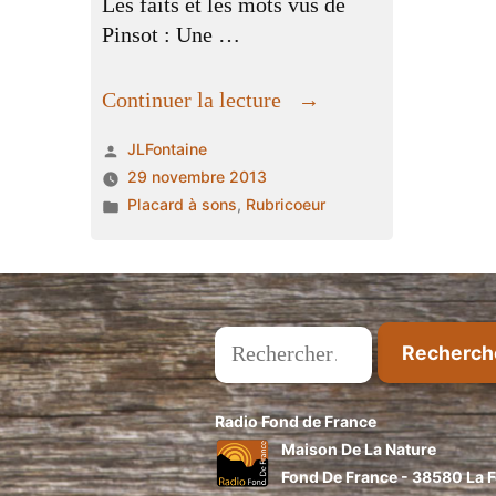
Les faits et les mots vus de
Pinsot : Une …
« Les
Continuer la lecture
premiers
Publié
JLFontaine
flocons
par
29 novembre 2013
sur
Publié
Placard à sons
,
Rubricoeur
la
dans
route
de
Pinsot »
Rechercher :
Radio Fond de France
Maison De La Nature
Fond De France - 38580 La Fe