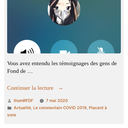
Vous avez entendu les témoignages des gens de
Fond de …
« Confi…
Continuer la lecture
dences
Publié
thomRFDF
7 mai 2020
!
par
Publié
Actualité
,
Le coronavilain COVID 2019
,
Placard à
N°4 »
dans
sons