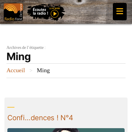
Aller
≡
au
contenu
Archives de l’étiquette :
Ming
Accueil
Ming
>
Confi…dences ! N°4