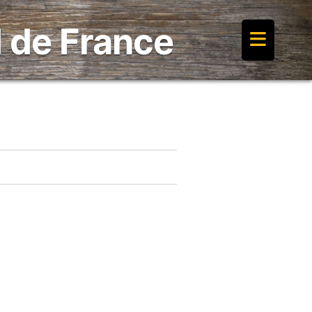
≡
 de France