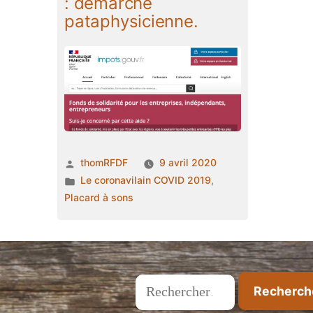
: démarche
pataphysicienne.
Publié
thomRFDF
9 avril 2020
par
Publié
Le coronavilain COVID 2019
,
dans
Placard à sons
Rechercher :