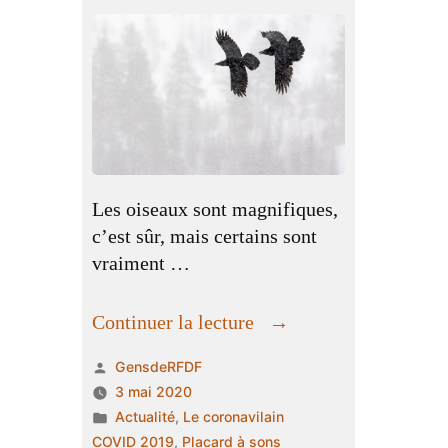
Les oiseaux sont magnifiques,
c’est sûr, mais certains sont
vraiment …
« Oiseaux
Continuer la lecture
de
Publié
GensdeRFDF
malheur?
par
3 mai 2020
Oiseaux
Publié
Actualité
,
Le coronavilain
bonheur
dans
COVID 2019
,
Placard à sons