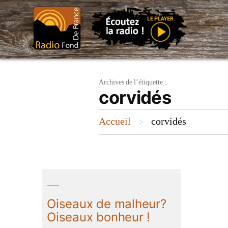
Aller
au
contenu
Archives de l’étiquette :
corvidés
Accueil
corvidés
>
Oiseaux de malheur?
Oiseaux bonheur !