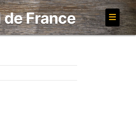
≡
 de France