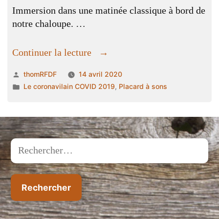
Immersion dans une matinée classique à bord de
notre chaloupe. …
« Bestiaire
Continuer la lecture
en
Publié
thomRFDF
14 avril 2020
prolongation »
par
Publié
Le coronavilain COVID 2019
,
Placard à sons
dans
Rechercher :